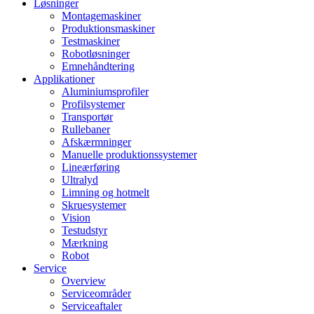
Løsninger
Montagemaskiner
Produktionsmaskiner
Testmaskiner
Robotløsninger
Emnehåndtering
Applikationer
Aluminiumsprofiler
Profilsystemer
Transportør
Rullebaner
Afskærmninger
Manuelle produktionssystemer
Lineærføring
Ultralyd
Limning og hotmelt
Skruesystemer
Vision
Testudstyr
Mærkning
Robot
Service
Overview
Serviceområder
Serviceaftaler