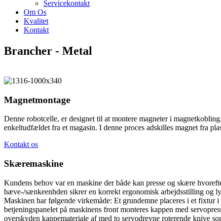
Servicekontakt
Om Os
Kvalitet
Kontakt
Brancher - Metal
Magnetmontage
Denne robotcelle, er designet til at montere magneter i magnetkobling.
enkeltudfældet fra et magasin. I denne proces adskilles magnet fra plas
Kontakt os
Skæremaskine
Kundens behov var en maskine der både kan presse og skære hvorefte
hæve-/sænkeenhden sikrer en korrekt ergonomisk arbejdsstilling og lysg
Maskinen har følgende virkemåde: Et grundemne placeres i et fixtur i 
betjeningspanelet på maskinens front monteres kappen med servopresse
overskyden kappemateriale af med to servodrevne roterende knive som