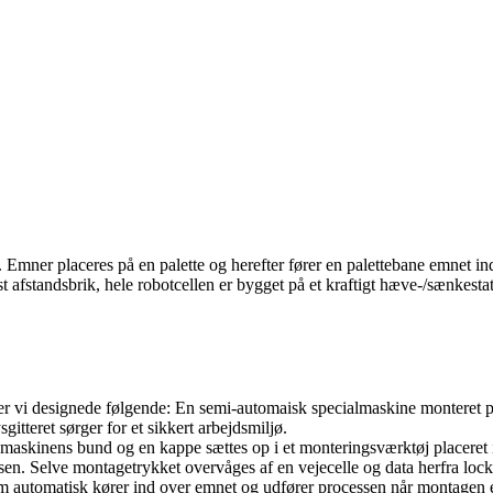
 Emner placeres på en palette og herefter fører en palettebane emnet in
t afstandsbrik, hele robotcellen er bygget på et kraftigt hæve-/sænkestat
r vi designede følgende: En semi-automaisk specialmaskine monteret p
itteret sørger for et sikkert arbejdsmiljø.
maskinens bund og en kappe sættes op i et monteringsværktøj placeret i
n. Selve montagetrykket overvåges af en vejecelle og data herfra lock
 automatisk kører ind over emnet og udfører processen når montagen e