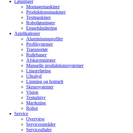
Løsninger
Montagemaskiner
Produktionsmaskiner
Testmaskiner
Robotløsninger
Emnehåndtering
Applikationer
Aluminiumsprofiler
Profilsystemer
Transportør
Rullebaner
Afskærmninger
Manuelle produktionssystemer
Lineærføring
Ultralyd
Limning og hotmelt
Skruesystemer
Vision
Testudstyr
Mærkning
Robot
Service
Overview
Serviceområder
Serviceaftaler