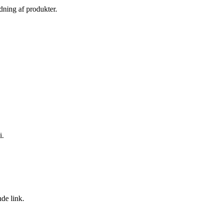
dning af produkter.
i.
de link.