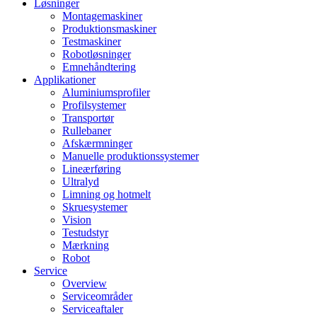
Løsninger
Montagemaskiner
Produktionsmaskiner
Testmaskiner
Robotløsninger
Emnehåndtering
Applikationer
Aluminiumsprofiler
Profilsystemer
Transportør
Rullebaner
Afskærmninger
Manuelle produktionssystemer
Lineærføring
Ultralyd
Limning og hotmelt
Skruesystemer
Vision
Testudstyr
Mærkning
Robot
Service
Overview
Serviceområder
Serviceaftaler