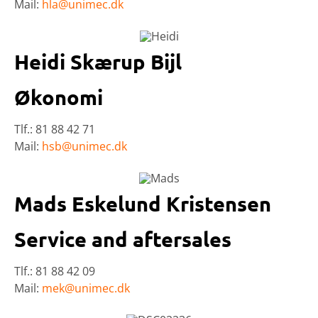
Mail:
hla@unimec.dk
Heidi Skærup Bijl
Økonomi
Tlf.: 81 88 42 71
Mail:
hsb@unimec.dk
Mads Eskelund Kristensen
Service and aftersales
Tlf.: 81 88 42 09
Mail:
mek@unimec.dk