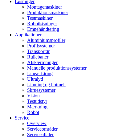
Løsninger
Montagemaskiner
Produktionsmaskiner
Testmaskiner
Robotløsninger
Emnehåndtering
Applikationer
Aluminiumsprofiler
Profilsystemer
Transportør
Rullebaner
Afskærmninger
Manuelle produktionssystemer
Lineærføring
Ultralyd
Limning og hotmelt
Skruesystemer
Vision
Testudstyr
Mærkning
Robot
Service
Overview
Serviceområder
Serviceaftaler