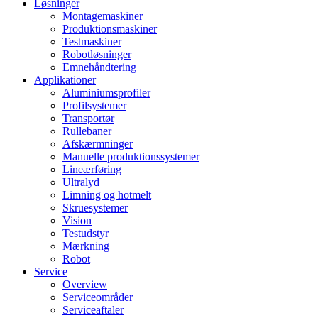
Løsninger
Montagemaskiner
Produktionsmaskiner
Testmaskiner
Robotløsninger
Emnehåndtering
Applikationer
Aluminiumsprofiler
Profilsystemer
Transportør
Rullebaner
Afskærmninger
Manuelle produktionssystemer
Lineærføring
Ultralyd
Limning og hotmelt
Skruesystemer
Vision
Testudstyr
Mærkning
Robot
Service
Overview
Serviceområder
Serviceaftaler