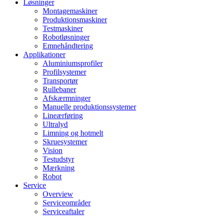
Løsninger
Montagemaskiner
Produktionsmaskiner
Testmaskiner
Robotløsninger
Emnehåndtering
Applikationer
Aluminiumsprofiler
Profilsystemer
Transportør
Rullebaner
Afskærmninger
Manuelle produktionssystemer
Lineærføring
Ultralyd
Limning og hotmelt
Skruesystemer
Vision
Testudstyr
Mærkning
Robot
Service
Overview
Serviceområder
Serviceaftaler