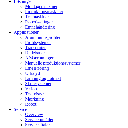
Løsninger
Montagemaskiner
Produktionsmaskiner
Testmaskiner
Robotløsninger
Emnehåndtering
Applikationer
Aluminiumsprofiler
Profilsystemer
Transportør
Rullebaner
Afskærmninger
Manuelle produktionssystemer
Lineærføring
Ultralyd
Limning og hotmelt
Skruesystemer
Vision
Testudstyr
Mærkning
Robot
Service
Overview
Serviceområder
Serviceaftaler