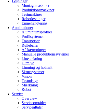
Løsninger
Montagemaskiner
Produktionsmaskiner
Testmaskiner
Robotløsninger
Emnehåndtering
Applikationer
Aluminiumsprofiler
Profilsystemer
Transportør
Rullebaner
Afskærmninger
Manuelle produktionssystemer
Lineærføring
Ultralyd
Limning og hotmelt
Skruesystemer
Vision
Testudstyr
Mærkning
Robot
Service
Overview
Serviceområder
Serviceaftaler