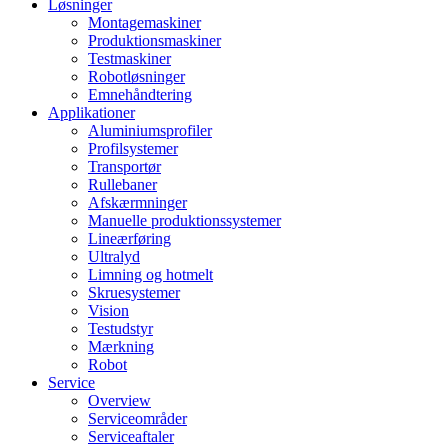
Løsninger
Montagemaskiner
Produktionsmaskiner
Testmaskiner
Robotløsninger
Emnehåndtering
Applikationer
Aluminiumsprofiler
Profilsystemer
Transportør
Rullebaner
Afskærmninger
Manuelle produktionssystemer
Lineærføring
Ultralyd
Limning og hotmelt
Skruesystemer
Vision
Testudstyr
Mærkning
Robot
Service
Overview
Serviceområder
Serviceaftaler