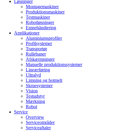
Løsninger
Montagemaskiner
Produktionsmaskiner
Testmaskiner
Robotløsninger
Emnehåndtering
Applikationer
Aluminiumsprofiler
Profilsystemer
Transportør
Rullebaner
Afskærmninger
Manuelle produktionssystemer
Lineærføring
Ultralyd
Limning og hotmelt
Skruesystemer
Vision
Testudstyr
Mærkning
Robot
Service
Overview
Serviceområder
Serviceaftaler