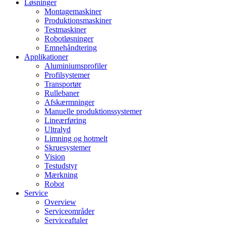
Løsninger
Montagemaskiner
Produktionsmaskiner
Testmaskiner
Robotløsninger
Emnehåndtering
Applikationer
Aluminiumsprofiler
Profilsystemer
Transportør
Rullebaner
Afskærmninger
Manuelle produktionssystemer
Lineærføring
Ultralyd
Limning og hotmelt
Skruesystemer
Vision
Testudstyr
Mærkning
Robot
Service
Overview
Serviceområder
Serviceaftaler