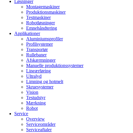
Løsninger
Montagemaskiner
Produktionsmaskiner
Testmaskiner
Robotløsninger
Emnehåndtering
Applikationer
Aluminiumsprofiler
Profilsystemer
Transportør
Rullebaner
Afskærmninger
Manuelle produktionssystemer
Lineærføring
Ultralyd
Limning og hotmelt
Skruesystemer
Vision
Testudstyr
Mærkning
Robot
Service
Overview
Serviceområder
Serviceaftaler