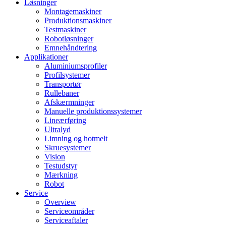
Løsninger
Montagemaskiner
Produktionsmaskiner
Testmaskiner
Robotløsninger
Emnehåndtering
Applikationer
Aluminiumsprofiler
Profilsystemer
Transportør
Rullebaner
Afskærmninger
Manuelle produktionssystemer
Lineærføring
Ultralyd
Limning og hotmelt
Skruesystemer
Vision
Testudstyr
Mærkning
Robot
Service
Overview
Serviceområder
Serviceaftaler